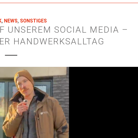
K
,
NEWS
,
SONSTIGES
UF UNSEREM SOCIAL MEDIA –
SER HANDWERKSALLTAG