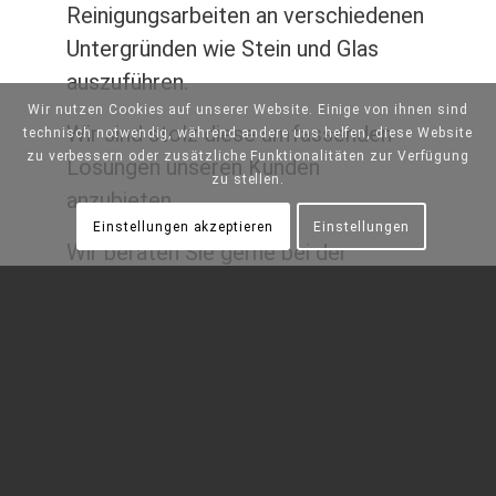
Reinigungsarbeiten an verschiedenen
Untergründen wie Stein und Glas
auszuführen.
Wir nutzen Cookies auf unserer Website. Einige von ihnen sind
Wir sind stolz diese umfassenden
technisch notwendig, während andere uns helfen, diese Website
zu verbessern oder zusätzliche Funktionalitäten zur Verfügung
Lösungen unseren Kunden
zu stellen.
anzubieten.
Einstellungen akzeptieren
Einstellungen
Wir beraten Sie gerne bei der
geeigneten Lösung der
Untergrundreinigung.